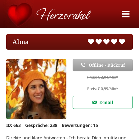
Alma
Offline - Rückruf
Preis: € 2,04/Min
*
Preis: € 0,99/Min
*
E-mail
ID: 663
Gespräche: 238
Bewertungen: 15
Direkte und klare Antworten - Ich berate Dich intuitiv und