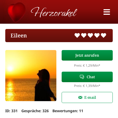
Eileen
Jetzt anrufen
Preis: € 1,29/Min
*
Chat
Preis: € 1,39/Min
*
E-mail
ID: 331
Gespräche: 326
Bewertungen: 11