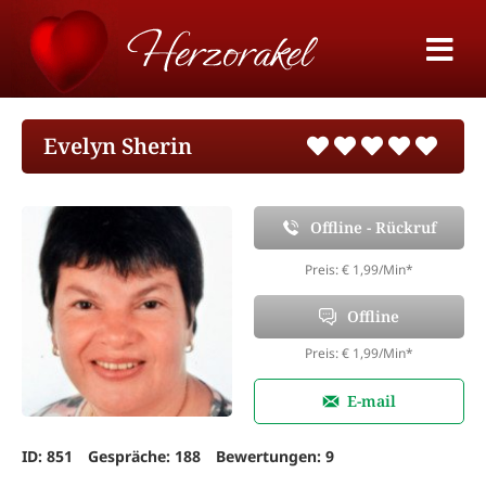
Evelyn Sherin
Offline - Rückruf
Preis: € 1,99/Min
*
Offline
Preis: € 1,99/Min
*
E-mail
ID: 851
Gespräche: 188
Bewertungen: 9