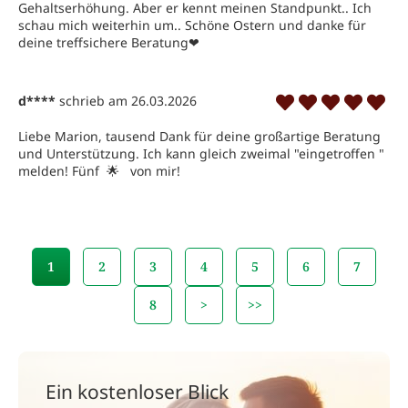
Gehaltserhöhung. Aber er kennt meinen Standpunkt.. Ich 
schau mich weiterhin um.. Schöne Ostern und danke für 
deine treffsichere Beratung❤ ️
d****
schrieb am 26.03.2026
Liebe Marion, tausend Dank für deine großartige Beratung 
und Unterstützung. Ich kann gleich zweimal "eingetroffen " 
melden! Fünf  🌟   von mir!
1
2
3
4
5
6
7
8
>
>>
Ein kostenloser Blick