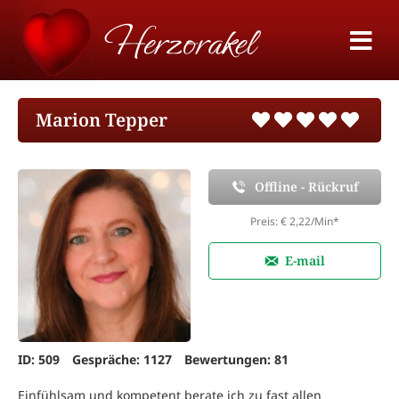
Marion Tepper
Offline - Rückruf
Preis: € 2,22/Min
*
E-mail
ID: 509
Gespräche: 1127
Bewertungen: 81
Einfühlsam und kompetent berate ich zu fast allen