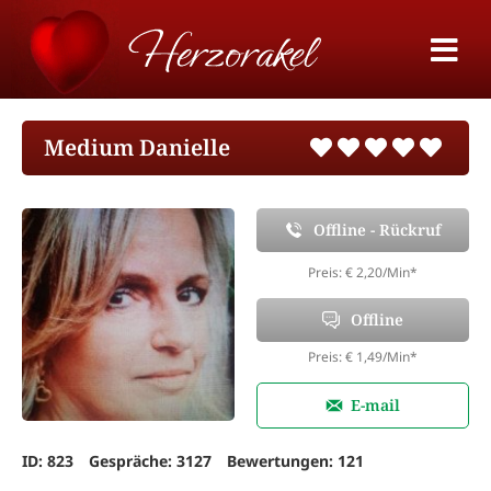
Medium Danielle
Offline - Rückruf
Preis: € 2,20/Min
*
Offline
Preis: € 1,49/Min
*
E-mail
ID: 823
Gespräche: 3127
Bewertungen: 121