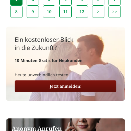
8
9
10
11
12
>
>>
Ein kostenloser Blick
in die Zukunft?
10 Minuten Gratis für Neukunden
Heute unverbindlich testen:
Jetzt anmelden!
Anonym Anrufen