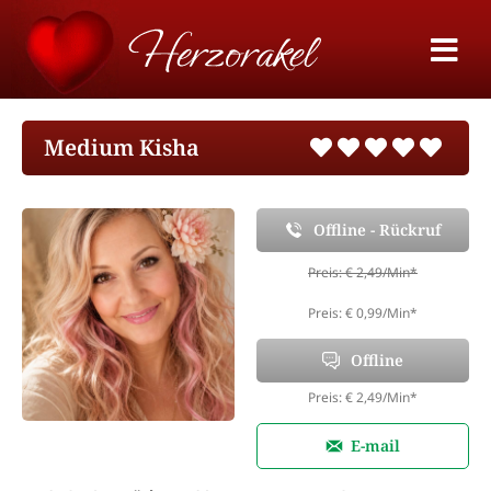
Medium Kisha
Offline - Rückruf
Preis: € 2,49/Min
*
Preis: € 0,99/Min
*
Offline
Preis: € 2,49/Min
*
E-mail