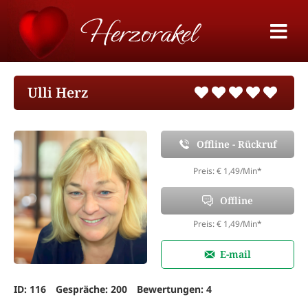
Ulli Herz
Offline - Rückruf
Preis: € 1,49/Min
*
Offline
Preis: € 1,49/Min
*
E-mail
ID: 116
Gespräche: 200
Bewertungen: 4