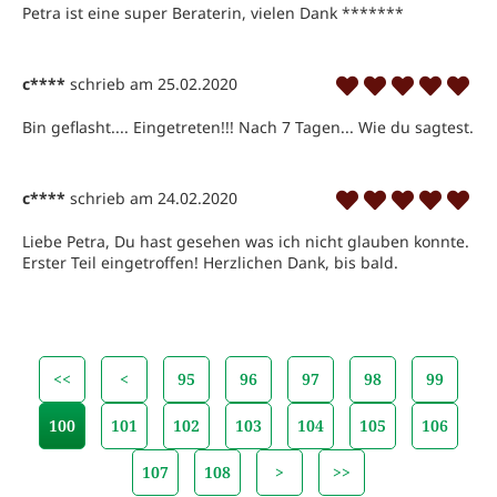
Petra ist eine super Beraterin, vielen Dank *******
c****
schrieb am 25.02.2020
Bin geflasht.... Eingetreten!!! Nach 7 Tagen... Wie du sagtest.
c****
schrieb am 24.02.2020
Liebe Petra, Du hast gesehen was ich nicht glauben konnte. 
Erster Teil eingetroffen! Herzlichen Dank, bis bald.
<<
<
95
96
97
98
99
100
101
102
103
104
105
106
107
108
>
>>