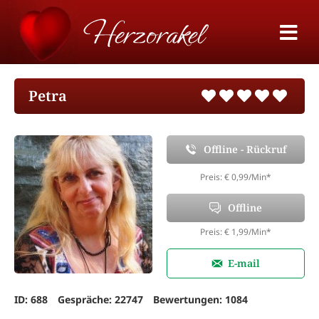
Petra
Offline - Rückruf
Preis: € 0,99/Min
*
Offline
Preis: € 1,99/Min
*
E-mail
ID: 688
Gespräche: 22747
Bewertungen: 1084